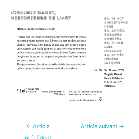
Navigation
←
Article
Article suivant
→
de
précédent