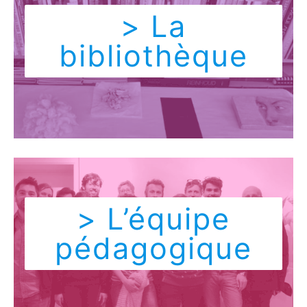
> La
bibliothèque
> L’équipe
pédagogique