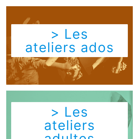
> Les
ateliers ados
> Les
ateliers
adultes