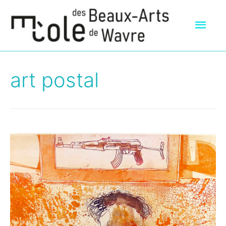
Men
prin
art postal