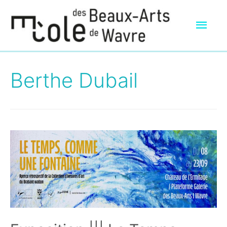
Men
prin
Berthe Dubail