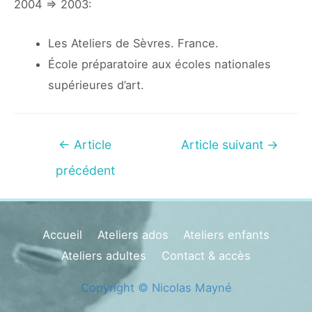
2004 => 2003:
Les Ateliers de Sèvres. France.
École préparatoire aux écoles nationales
supérieures d’art.
Navigation
←
Article
Article suivant
→
de
précédent
l’article
Accueil
Ateliers ados
Ateliers enfants
Ateliers adultes
Contact & accès
Copyright © Nicolas Mayné