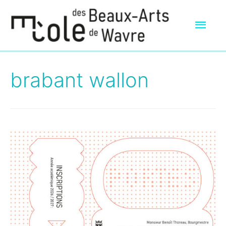
Men
prin
brabant wallon